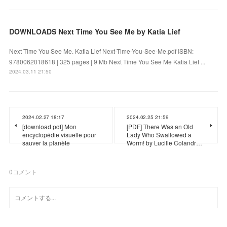
DOWNLOADS Next Time You See Me by Katia Lief
Next Time You See Me. Katia Lief Next-Time-You-See-Me.pdf ISBN:
9780062018618 | 325 pages | 9 Mb Next Time You See Me Katia Lief ...
2024.03.11 21:50
2024.02.27 18:17
2024.02.25 21:59
[download pdf] Mon
[PDF] There Was an Old
encyclopédie visuelle pour
Lady Who Swallowed a
sauver la planète
Worm! by Lucille Colandr…
0
コメント