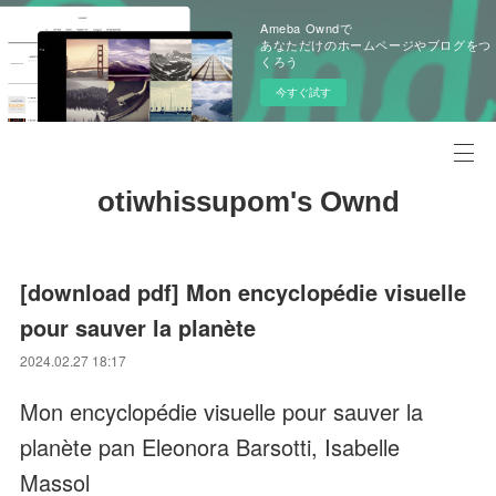
Ameba Owndで
あなただけのホームページやブログをつ
くろう
今すぐ試す
otiwhissupom's Ownd
[download pdf] Mon encyclopédie visuelle
pour sauver la planète
2024.02.27 18:17
Mon encyclopédie visuelle pour sauver la
planète pan Eleonora Barsotti, Isabelle
Massol