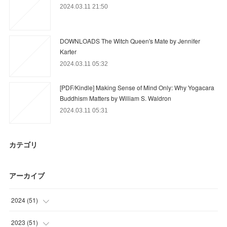
2024.03.11 21:50
DOWNLOADS The Witch Queen's Mate by Jennifer
Karter
2024.03.11 05:32
[PDF/Kindle] Making Sense of Mind Only: Why Yogacara
Buddhism Matters by William S. Waldron
2024.03.11 05:31
カテゴリ
アーカイブ
2024
(
51
)
(
33
)
2023
(
51
)