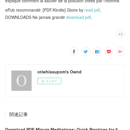
explique comment la sauver de la pollution créée par l'homme.
ePub recommandé: [PDF/Kindle] Gloire by
read pdf
,
DOWNLOADS Ne jamais grandir
download pdf
,
otiwhissupom's Ownd
フォロー
関連記事
Download PDF Minute Meditations: Quick Practices for 5, 10 or 20 Minutes by Madonna Gauding